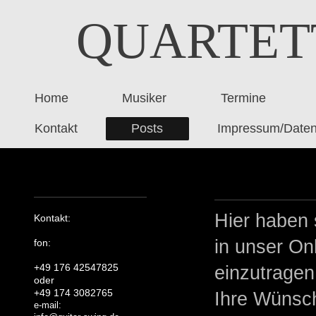
QUARTET
Home
Musiker
Termine
Kontakt
Posts
Impressum/Daten
Hier haben s
Kontakt:
in unser On
fon:
+49 176 42547825
einzutragen
oder
+49 174 3082765
Ihre Wünsc
e-mail: