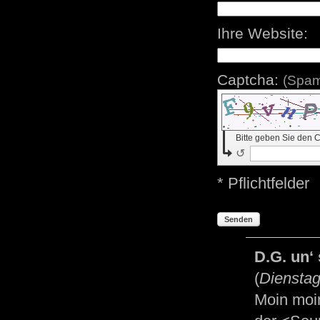
Ihre Website:
Captcha:
(Spam
Bitte geben Sie den 
↺
* Pflichtfelder
Senden
D.G. un‘
(
Dienstag
Moin moin