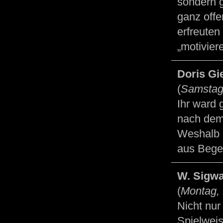
sondern g
ganz offe
erfreuten
„motivier
Doris Gi
(
Samstag,
Ihr ward 
nach dem 
Weshalb 
aus Begei
W. Sigwa
(
Montag, 
Nicht nur
Spielweis