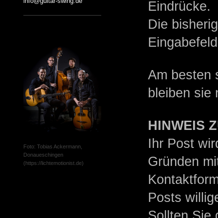
info@guitar-swing.de
Eindrücke.
Die bisheri
Eingabefeld
Am besten s
bleiben sie
HINWEIS 
Ihr Post wi
Foto: Tobias Ackermann,
Donaueschingen
Gründen mit
(https://lichtemotionist.de)
Kontaktform
Posts willig
Sollten Sie