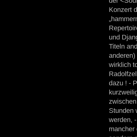
der <Sou
Konzert
„hammermä
Repertoir
und Djang
Titeln an
anderen) 
wirklich 
Radolfzel
dazu ! - 
kurzweili
zwischen 
Stunden w
werden, -
mancher g